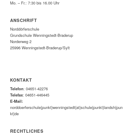
Mo. – Fr.: 7:30 bis 16.00 Uhr
ANSCHRIFT
Norddörferschule
Grundschule Wenningstedt-Braderup
Norderweg 2
25996 Wenningstedt-Braderup/Sylt
KONTAKT
Telefon
: 04651-42276
Telefax
: 04651-446445
E-Mail:
norddoerferschule{punkt}wenningstedt{at}schule{punkt}landsh{pun
kt}de
RECHTLICHES