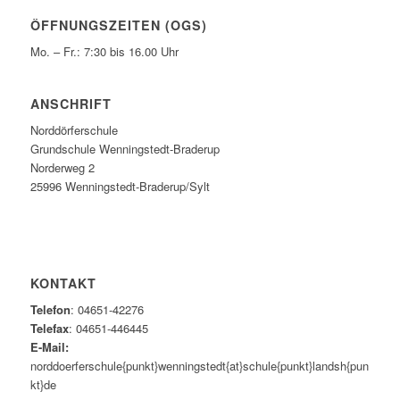
ÖFFNUNGSZEITEN (OGS)
Mo. – Fr.: 7:30 bis 16.00 Uhr
ANSCHRIFT
Norddörferschule
Grundschule Wenningstedt-Braderup
Norderweg 2
25996 Wenningstedt-Braderup/Sylt
KONTAKT
Telefon
: 04651-42276
Telefax
: 04651-446445
E-Mail:
norddoerferschule{punkt}wenningstedt{at}schule{punkt}landsh{pun
kt}de